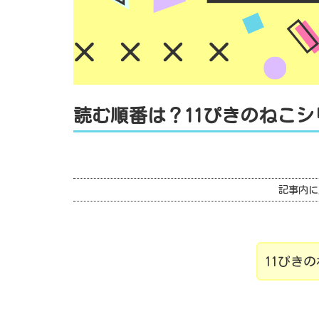
読む順番は？11ぴきのねこ
記事内に
11ぴき