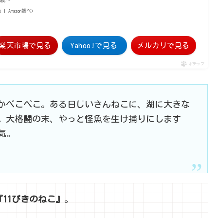
点 | Amazon調べ）
楽天市場で見る
Yahoo!で見る
メルカリで見る
ポチップ
なかぺこぺこ。ある日じいさんねこに、湖に大きな
。大格闘の末、やっと怪魚を生け捕りにします
気。
『11ぴきのねこ』
。