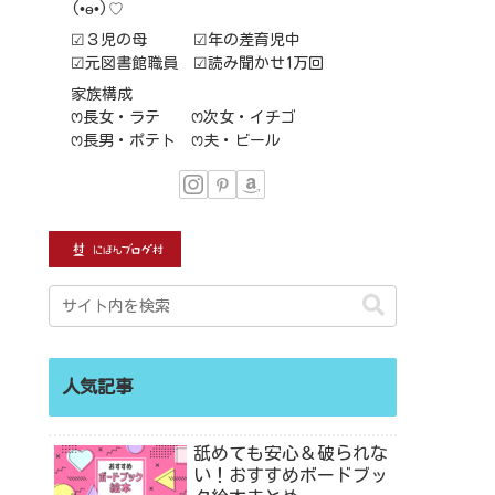
(⁠•⁠ө⁠•⁠)⁠♡
☑３児の母 ☑年の差育児中
☑元図書館職員 ☑読み聞かせ1万回
家族構成
ꢭ長女・ラテ ꢭ次女・イチゴ
ꢭ長男・ポテト ꢭ夫・ビール
人気記事
舐めても安心＆破られな
い！おすすめボードブッ