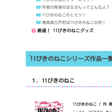
作者の馬場のぼるさんってどんな人？
11ぴきのねこのヒミツ！
青森県三戸町は11ぴきのねこの町！
厳選！ 11ぴきのねこグッズ
11ぴきのねこシリーズ作品一
１．11ぴきのねこ
11ぴきのねこ / 作
こぐま社 1967年発刊 ◆