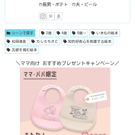
ꢭ長男・ポテト ꢭ夫・ビール
シーンで探す
3歳
4歳
6歳〜
いきもの絵本
松岡達英
たしろちさと
知的好奇心を刺激する絵本
五感を育む絵本
＼ママ向け おすすめプレゼントキャンペーン／