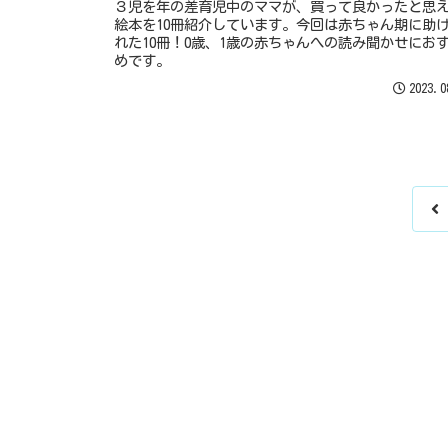
３児を年の差育児中のママが、買って良かったと思
絵本を10冊紹介しています。今回は赤ちゃん期に助
れた10冊！0歳、1歳の赤ちゃんへの読み聞かせにお
めです。
2023.0
前
へ