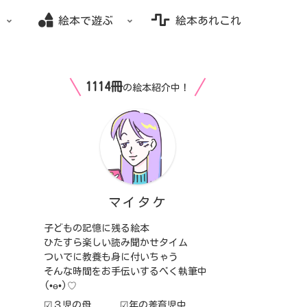
絵本で遊ぶ
絵本あれこれ
1114冊
の絵本紹介中！
マイタケ
子どもの記憶に残る絵本
ひたすら楽しい読み聞かせタイム
ついでに教養も身に付いちゃう
そんな時間をお手伝いするべく執筆中
(⁠•⁠ө⁠•⁠)⁠♡
☑３児の母 ☑年の差育児中