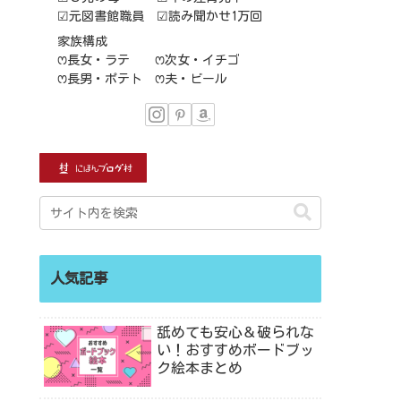
☑元図書館職員 ☑読み聞かせ1万回
家族構成
ꢭ長女・ラテ ꢭ次女・イチゴ
ꢭ長男・ポテト ꢭ夫・ビール
人気記事
舐めても安心＆破られな
い！おすすめボードブッ
ク絵本まとめ